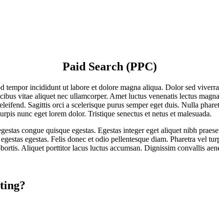
Paid Search (PPC)
mod tempor incididunt ut labore et dolore magna aliqua. Dolor sed viver
bus vitae aliquet nec ullamcorper. Amet luctus venenatis lectus magna f
 eleifend. Sagittis orci a scelerisque purus semper eget duis. Nulla phar
l turpis nunc eget lorem dolor. Tristique senectus et netus et malesuada.
estas congue quisque egestas. Egestas integer eget aliquet nibh praesen
egestas egestas. Felis donec et odio pellentesque diam. Pharetra vel tur
bortis. Aliquet porttitor lacus luctus accumsan. Dignissim convallis aenea
ting?