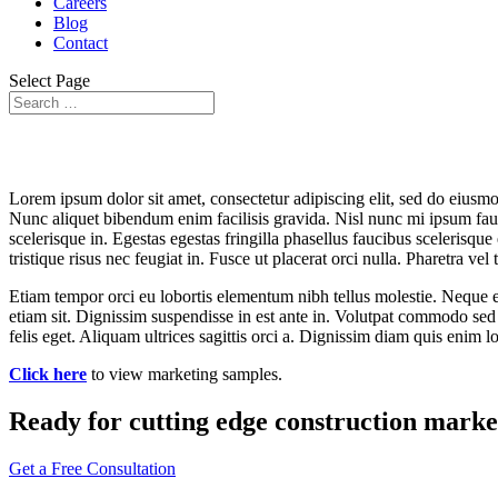
Careers
Blog
Contact
Select Page
Lorem ipsum dolor sit amet, consectetur adipiscing elit, sed do eius
Nunc aliquet bibendum enim facilisis gravida. Nisl nunc mi ipsum fauci
scelerisque in. Egestas egestas fringilla phasellus faucibus scelerisque
tristique risus nec feugiat in. Fusce ut placerat orci nulla. Pharetra ve
Etiam tempor orci eu lobortis elementum nibh tellus molestie. Neque eg
etiam sit. Dignissim suspendisse in est ante in. Volutpat commodo sed 
felis eget. Aliquam ultrices sagittis orci a. Dignissim diam quis enim lo
Click here
to view marketing samples.
Ready for cutting edge construction marke
Get a Free Consultation