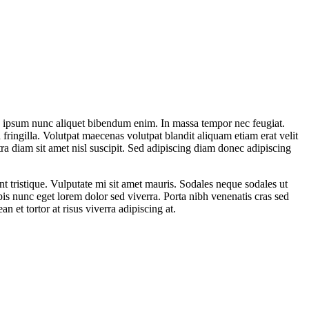
ra ipsum nunc aliquet bibendum enim. In massa tempor nec feugiat.
ringilla. Volutpat maecenas volutpat blandit aliquam etiam erat velit
etra diam sit amet nisl suscipit. Sed adipiscing diam donec adipiscing
t tristique. Vulputate mi sit amet mauris. Sodales neque sodales ut
pis nunc eget lorem dolor sed viverra. Porta nibh venenatis cras sed
n et tortor at risus viverra adipiscing at.